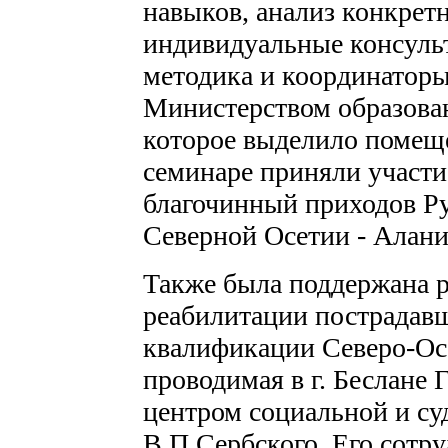
навыков, анализ конкрет
индивидуальные консульт
методика и координаторы
Министерством образова
которое выделило помеще
семинаре приняли участ
благочинный приходов Р
Северной Осетии - Алани
Также была поддержана р
реабилитации пострадав
квалификации Северо-Ос
проводимая в г. Беслане
центром социальной и су
В.П.Сербского. Его сотр