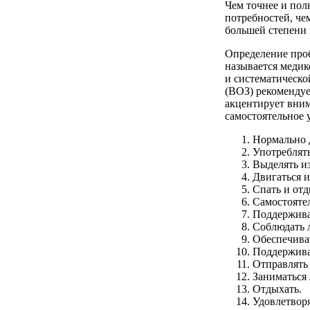
Чем точнее и пол
потребностей, че
большей степени 
Определение проб
называется медик
и систематическо
(ВОЗ) рекомендуе
акцентирует вним
самостоятельное 
Нормально 
Употреблят
Выделять и
Двигаться 
Спать и отд
Самостоятел
Поддержива
Соблюдать л
Обеспечиват
Поддержива
Отправлять
Заниматься
Отдыхать.
Удовлетворя