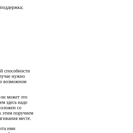
 поддержка;
ой способности
лучае нужно
но возможном
 он может это
ем здесь надо
положен со
к этим поручнем
ягивания месте.
нта ими