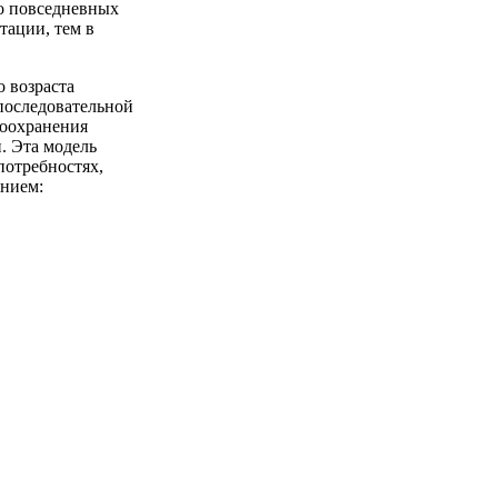
го повседневных
тации, тем в
 возраста
последовательной
воохранения
. Эта модель
потребностях,
анием: