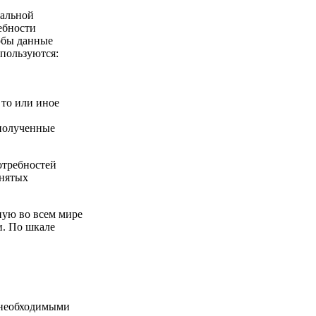
иальной
ебности
обы данные
спользуются:
 то или иное
 полученные
отребностей
инятых
ную во всем мире
и. По шкале
и необходимыми