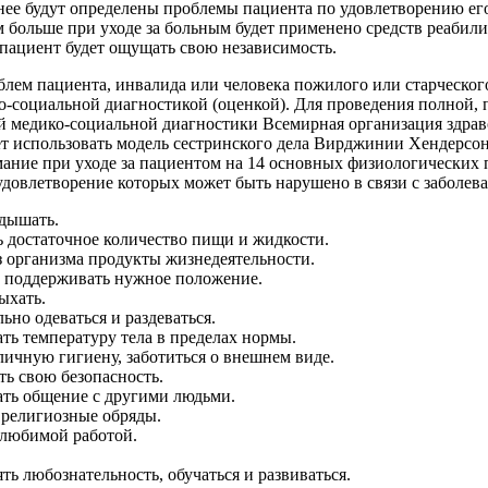
нее будут определены проблемы пациента по удовлетворению е
м больше при уходе за больным будет применено средств реабили
пациент будет ощущать свою независимость.
лем пациента, инвалида или человека пожилого или старческого
о-социальной диагностикой (оценкой). Для проведения полной, 
й медико-социальной диагностики Всемирная организация здра
т использовать модель сестринского дела Вирджинии Хендерсон
ание при уходе за пациентом на 14 основных физиологических 
удовлетворение которых может быть нарушено в связи с заболев
дышать.
ь достаточное количество пищи и жидкости.
з организма продукты жизнедеятельности.
и поддерживать нужное положение.
ыхать.
ьно одеваться и раздеваться.
ть температуру тела в пределах нормы.
ичную гигиену, заботиться о внешнем виде.
ь свою безопасность.
ть общение с другими людьми.
 религиозные обряды.
 любимой работой.
ть любознательность, обучаться и развиваться.