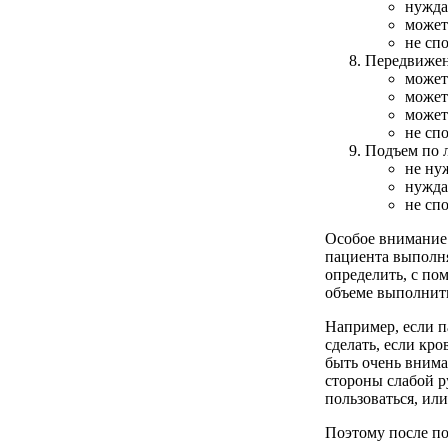
нужда
может
не сп
Передвиже
может
может
может
не сп
Подъем по 
не ну
нужда
не сп
Особое внимание 
пациента выполн
определить, с по
объеме выполнить
Например, если п
сделать, если кр
быть очень внима
стороны слабой р
пользоваться, ил
Поэтому после п