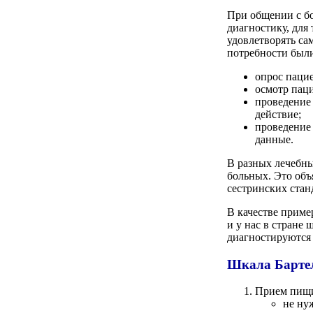
При общении с б
диагностику, для
удовлетворять са
потребности были
опрос пацие
осмотр паци
проведение
действие;
проведение
данные.
В разных лечебн
больных. Это объя
сестринских стан
В качестве приме
и у нас в стране
диагностируются
Шкала Бартел
Прием пищ
не ну