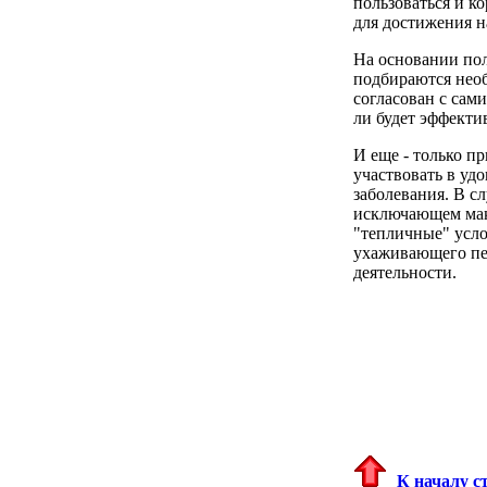
пользоваться и к
для достижения н
На основании по
подбираются необ
согласован с сам
ли будет эффекти
И еще - только п
участвовать в уд
заболевания. В с
исключающем мак
"тепличные" усл
ухаживающего пер
деятельности.
К началу 