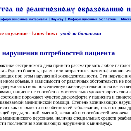
е служение - know-how:
уход за больными
 нарушения потребностей пациента
актике сестринского дела принято рассматривать любое патолог
та - будь то болезнь, травма или возрастные анатомо-физиологич
кающих при этом нарушений жизнедеятельности. Эти нарушения 
ли ином объеме, в зависимости от различных обстоятельств не п
оддерживать свою повседневную жизнедеятельность на качестве
вами, пациент не способен самостоятельно удовлетворять свои
 состояние порождает чувство дискомфорта у пациента и свидете
 оказываемой медицинской помощи. Степень возникающих нару
исит как от тяжести и особенностей заболевания, так и от ряда 
ющей среды, знаний, умений, желаний и способностей человека. 
 медицинского персонала, наличия специальных средств реаби
сти последствия возникающих нарушений к минимуму.