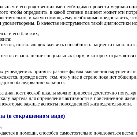
ольным и его родственниками необходимо провести медико-соц
 того чтобы определить, в какой степени пациент может эти потр
мостоятельно, и какую помощь ему необходимо предоставить, чт
 удовлетворены. В качестве инструментов такой диагностики и
нта и его близких;
ента;
 тестов, позволяющих выявить способность пациента выполнить
 тестов и заполнение специальных форм, в которых отражаются
ых учреждениях приняты разные формы выявления нарушения п
сняется, прежде всего, тем, что у нас в стране пока нет общепр
дартов обследования больного.
ра диагностической шкалы можно привести достаточно популяр
 шкалу Бартела для определения активности в повседневной жизн
 некоторые важные аспекты повседневной жизнедеятельности.
а (в сокращенном виде)
и
ждается в помощи, способен самостоятельно пользоваться всем