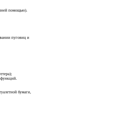
нней помощью).
ивании пуговиц и
етера);
 функций.
туалетной бумаги,