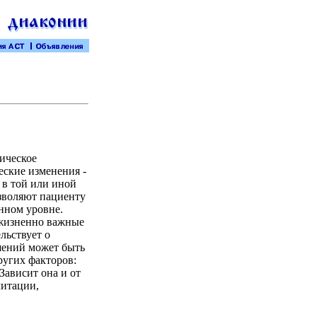
ическое
еские изменения -
в той или иной
озволяют пациенту
нном уровне.
 жизненно важные
льствует о
шений может быть
других факторов:
Зависит она и от
литации,