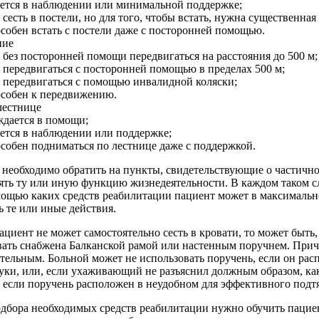
ется в наблюдении или минимальной поддержке;
 сесть в постели, но для того, чтобы встать, нужна существенная
особен встать с постели даже с посторонней помощью.
ние
 без посторонней помощи передвигаться на расстояния до 500 м;
 передвигаться с посторонней помощью в пределах 500 м;
 передвигаться с помощью инвалидной коляски;
особен к передвижению.
лестнице
ждается в помощи;
ется в наблюдении или поддержке;
особен подниматься по лестнице даже с поддержкой.
необходимо обратить на пункты, свидетельствующие о частичн
ять ту или иную функцию жизнедеятельности. В каждом таком с
мощью каких средств реабилитации пациент может в максималь
 те или иные действия.
ациент не может самостоятельно сесть в кровати, то может быть,
овать снабжена Балканской рамой или настенным поручнем. Прич
тельным. Больной может не использовать поручень, если он рас
уки, или, если ухаживающий не разъяснил должным образом, ка
и если поручень расположен в неудобном для эффективного подт
одбора необходимых средств реабилитации нужно обучить пацие