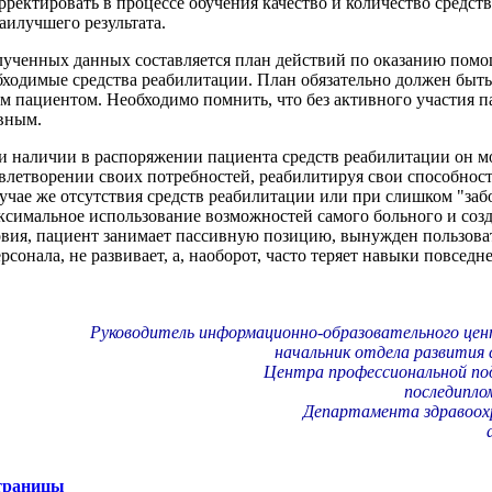
орректировать в процессе обучения качество и количество средст
аилучшего результата.
лученных данных составляется план действий по оказанию пом
ходимые средства реабилитации. План обязательно должен быть
им пациентом. Необходимо помнить, что без активного участия п
вным.
ри наличии в распоряжении пациента средств реабилитации он м
овлетворении своих потребностей, реабилитируя свои способност
лучае же отсутствия средств реабилитации или при слишком "заб
симальное использование возможностей самого больного и соз
овия, пациент занимает пассивную позицию, вынужден пользов
сонала, не развивает, а, наоборот, часто теряет навыки повседн
Руководитель информационно-образовательного цен
начальник отдела развития 
Центра профессиональной под
последипло
Департамента здравоохр
страницы