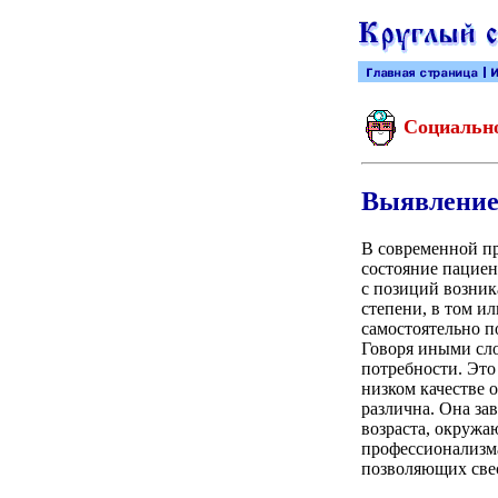
Социально
Выявление
В современной пр
состояние пациен
с позиций возни
степени, в том и
самостоятельно п
Говоря иными сло
потребности. Это
низком качестве
различна. Она зав
возраста, окружа
профессионализма
позволяющих све