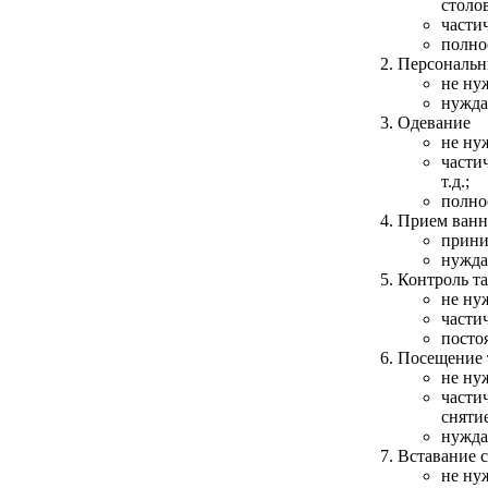
столо
части
полно
Персональны
не ну
нужда
Одевание
не ну
части
т.д.;
полно
Прием ван
прини
нужда
Контроль т
не ну
части
посто
Посещение 
не ну
части
снятие
нужда
Вставание с
не ну