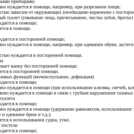
выми приборами;
чно нуждается в помощи, например, при разрезании пищи;
стью зависим от окружающих (необходимо кормление с посторо
й туалет (умывание лица, причесывание, чистка зубов, бритье)
ждается в помощи;
ется в помощи.
ждается в посторонней помощи;
чно нуждается в помощи, например, при одевании обуви, застег
стью нуждается в посторонней помощи.
ны
мает ванну без посторонней помощи;
ется в посторонней помощи.
азовых функций (мочеиспускание, дефекация)
ждается в помощи;
чно нуждается в помощи (при использовании клизмы, свечей, кат
янно нуждается в помощи в связи с грубым нарушением тазовых
туалета
ждается в помощи;
чно нуждается в помощи (удержание равновесия, использование 
 и одевание брюк и т.д.);
ется в использовании судна, утки.
 постели
ждается в помощи;