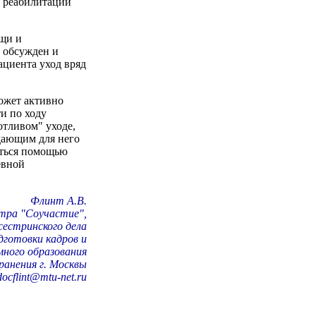
в реабилитации
ощи и
 обсужден и
ациента уход вряд
ожет активно
и по ходу
отливом" уходе,
дающим для него
аться помощью
евной
Флинт А.В.
тра "Соучастие",
сестринского дела
готовки кадров и
много образования
анения г. Москвы
docflint@mtu-net.ru