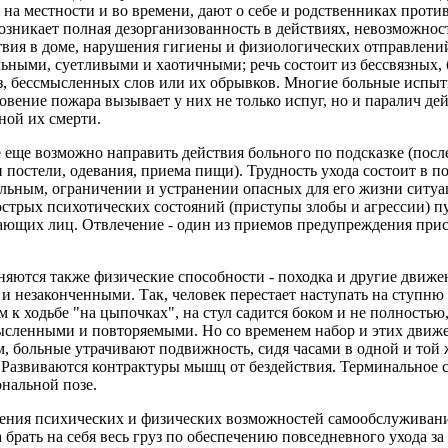
 на местности и во времени, дают о себе и родственниках прот
возникает полная дезорганизованность в действиях, невозможно
твия в доме, нарушения гигиены и физиологических отправлени
льными, суетливыми и хаотичными; речь состоит из бессвязных,
, бессмысленных слов или их обрывков. Многие больные испыт
овение пожара вызывает у них не только испуг, но и паралич де
ной их смерти.
е еще возможно направить действия больного по подсказке (посл
 постели, одевания, приема пищи). Трудность ухода состоит в п
льным, ограничении и устранении опасных для его жизни ситуа
стрых психотических состояний (приступы злобы и агрессии) п
ающих лиц. Отвлечение - один из приемов предупреждения прис
яются также физические способности - походка и другие движе
 незаконченными. Так, человек перестает наступать на ступню 
м к ходьбе "на цыпочках", на стул садится боком и не полностью
ысленными и повторяемыми. Но со временем набор и этих движ
м, больные утрачивают подвижность, сидя часами в одной и той ж
 Развиваются контрактуры мышц от бездействия. Терминальное с
нальной позе.
вения психических и физических возможностей самообслуживан
 брать на себя весь груз по обеспечению повседневного ухода за