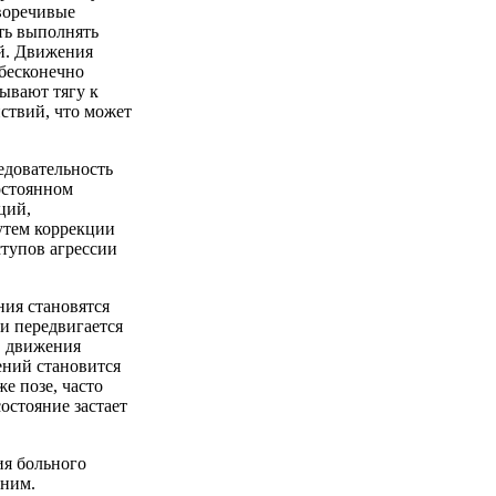
иворечивые
сть выполнять
й. Движения
 бесконечно
ывают тягу к
йствий, что может
едовательность
остоянном
ций,
утем коррекции
тупов агрессии
ния становятся
и передвигается
, движения
ений становится
е позе, часто
остояние застает
ия больного
 ним.