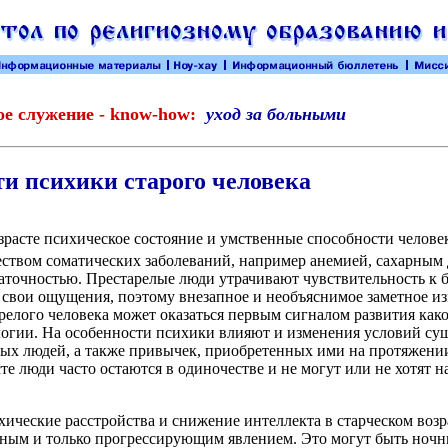
е служение - know-how:
уход за больными
и психики старого человека
зрасте психическое состояние и умственные способности челове
твом соматических заболеваний, например анемией, сахарным 
аточностью. Престарелые люди утрачивают чувствительность к б
свои ощущения, поэтому внезапное и необъяснимое заметное и
релого человека может оказаться первым сигналом развития как
огии. На особенности психики влияют и изменения условий су
ых людей, а также привычек, приобретенных ими на протяжени
те люди часто остаются в одиночестве и не могут или не хотят н
хические расстройства и снижение интеллекта в старческом возр
нным и только прогрессирующим явлением. Это могут быть ноч