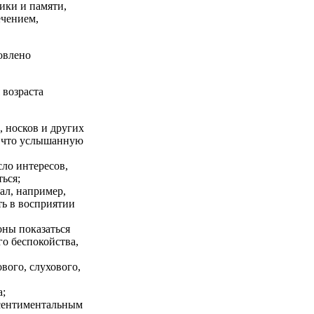
ики и памяти,
ечением,
овлено
 возраста
 носков и других
о что услышанную
ло интересов,
ься;
ал, например,
ть в восприятии
оны показаться
о беспокойства,
вого, слухового,
а;
 сентиментальным