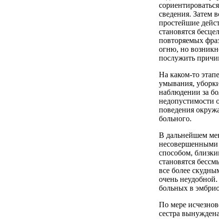
сориентироваться
сведения. Затем 
простейшие дейс
становятся бесце
повторяемых фраз
огню, но возникн
послужить причи
На каком-то этап
умывания, уборки
наблюдении за бо
недопустимости о
поведения окруж
больного.
В дальнейшем мен
несовершенными и
способом, близки
становятся бессм
все более скудны
очень неудобной.
больных в эмбрио
По мере исчезно
сестра вынуждена