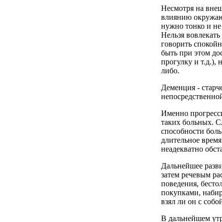
Несмотря на вне
влиянию окружающ
нужно тонко и не
Нельзя вовлекать
говорить спокойн
быть при этом до
прогулку и т.д.)
либо.
Деменция - старче
непосредственно
Именно прогресс
таких больных. С
способности боль
длительное время
неадекватно обст
Дальнейшее разви
затем речевым ра
поведения, бестол
покупками, набира
взял ли он с собо
В дальнейшем утр