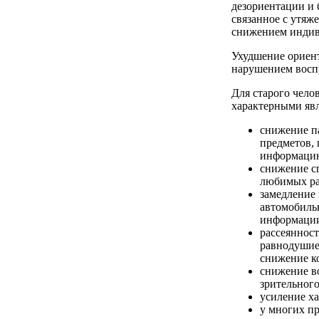
дезориентации и 
связанное с утяж
снижением индиви
Ухудшение ориент
нарушением воспр
Для старого чело
характерными яв
снижение п
предметов,
информацию
снижение с
любимых раз
замедление 
автомобиль
информации
рассеянност
равнодушие
снижение к
снижение в
зрительного
усиление ха
у многих п