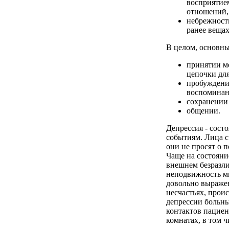
восприятие
отношений,
небрежност
ранее вещах
В целом, основны
принятии м
цепочки для
пробуждении
воспоминания
сохранении 
общении.
Депрессия - сост
событиям. Лица 
они не просят о 
Чаще на состояни
внешнем безразл
неподвижность мы
довольно выражен
несчастьях, прои
депрессии больн
контактов пациен
комнатах, в том ч