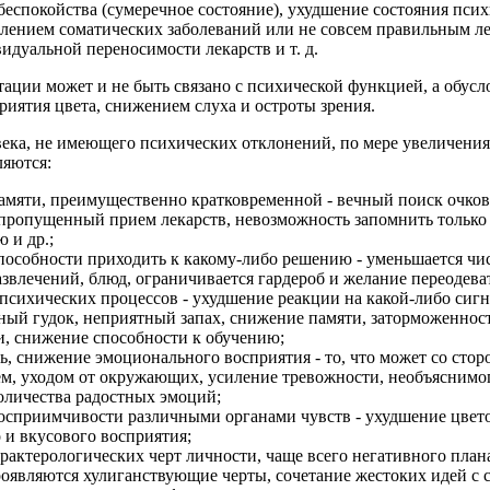
беспокойства (сумеречное состояние), ухудшение состояния псих
елением соматических заболеваний или не совсем правильным л
дуальной переносимости лекарств и т. д.
ации может и не быть связано с психической функцией, а обусл
иятия цвета, снижением слуха и остроты зрения.
века, не имеющего психических отклонений, по мере увеличения
ляются:
амяти, преимущественно кратковременной - вечный поиск очков,
 пропущенный прием лекарств, невозможность запомнить тольк
 и др.;
пособности приходить к какому-либо решению - уменьшается чис
влечений, блюд, ограничивается гардероб и желание переодеват
психических процессов - ухудшение реакции на какой-либо сигн
ный гудок, неприятный запах, снижение памяти, заторможеннос
, снижение способности к обучению;
ь, снижение эмоционального восприятия - то, что может со стор
м, уходом от окружающих, усиление тревожности, необъяснимог
оличества радостных эмоций;
осприимчивости различными органами чувств - ухудшение цвето
 и вкусового восприятия;
рактерологических черт личности, чаще всего негативного план
роявляются хулиганствующие черты, сочетание жестоких идей с