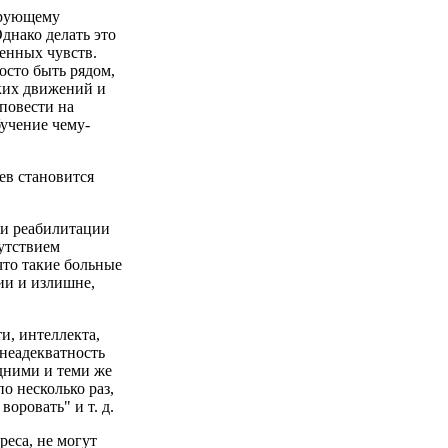
ирующему
днако делать это
енных чувств.
осто быть рядом,
зких движений и
повести на
бучение чему-
аев становится
ти реабилитации
утствием
что такие больные
ии и излишне,
и, интеллекта,
неадекватность
одними и теми же
о несколько раз,
воровать" и т. д.
реса, не могут