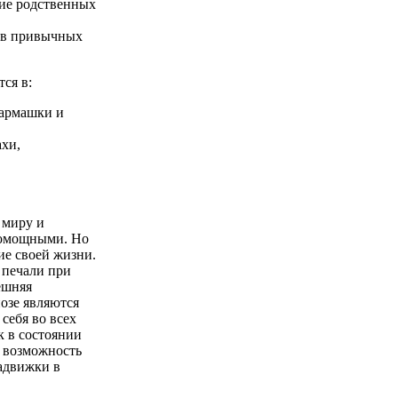
тие родственных
и в привычных
ся в:
кармашки и
ахи,
 миру и
помощными. Но
ие своей жизни.
 печали при
ешняя
озе являются
себя во всех
к в состоянии
 возможность
задвижки в