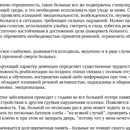
шнюю отрешенность, такие больные все же подвержены стимул
ей среды, и это необходимо использовать при уходе за ними. О
 проявлять излишней эмоциональности, возбужденности, неумер
 больного в ситуации, требующие сильных ощущений. Нужно пр
ым голосом, использовать улыбку, смотреть в глаза, избегать ре
статочно настойчивым в достижении цели (накормить больного, 
, не обременять необходимостью принятия решений, ограничить о
ское слабоумие, развивается исподволь, медленно и в ряде случ
й причиной смерти больных.
ирующий характер деменции определяет существенные труднос
ложность реабилитации на поздних этапах связана с полным отс
ных к обучению, восприятию какой-либо информации при том, 
 обладают излишней речевой активностью, надоедливы в общен
ановке, эмоциональны.
тие заболевания приводит с годами ко все большей потере памят
сстройствам и другим грубым нарушениям психики. Появляется 
ковость. Так, больной по несколько раз в день может ходить за 
ть по несколько батонов хлеба - "на всякий случай", проверять п
й ключи и при этом не запирать дверь, "потому что у меня нечего 
ачивается долговременная память - больные не помнят своего ад