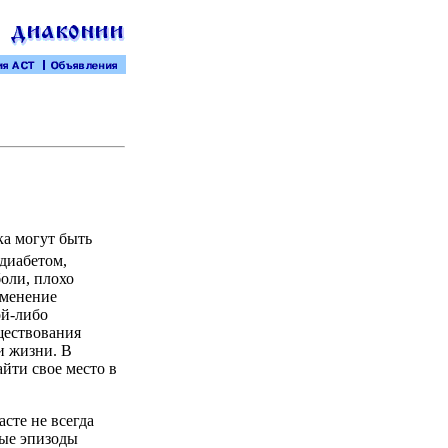
ка могут быть
диабетом,
оли, плохо
зменение
ой-либо
ществования
и жизни. В
айти свое место в
асте не всегда
ные эпизоды