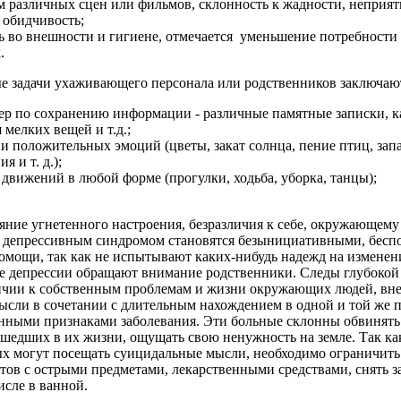
м различных сцен или фильмов, склонность к жадности, неприя
 обидчивость;
ь во внешности и гигиене, отмечается уменьшение потребност
.
е задачи ухаживающего персонала или родственников заключают
ер по сохранению информации - различные памятные записки, 
 мелких вещей и т.д.;
 положительных эмоций (цветы, закат солнца, пение птиц, зап
 и т. д.);
движений в любой форме (прогулки, ходьба, уборка, танцы);
ояние угнетенного настроения, безразличия к себе, окружающему
с депрессивным синдромом становятся безынициативными, бес
помощи, так как не испытывают каких-нибудь надежд на изменен
е депрессии обращают внимание родственники. Следы глубокой
ичии к собственным проблемам и жизни окружающих людей, вн
сли в сочетании с длительным нахождением в одной и той же п
ными признаками заболевания. Эти больные склонны обвинять 
сшедших в их жизни, ощущать свою ненужность на земле. Так ка
ых могут посещать суицидальные мысли, необходимо ограничить
тов с острыми предметами, лекарственными средствами, снять 
исле в ванной.