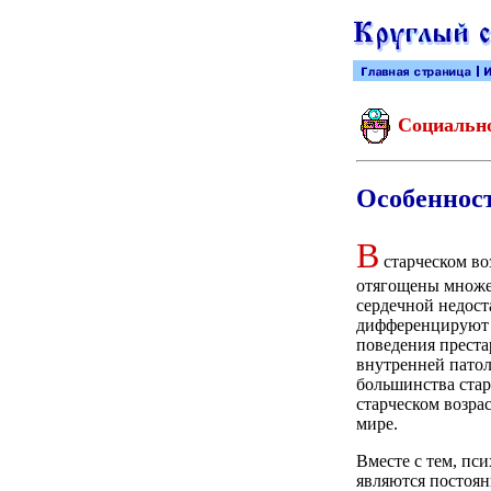
Социально
Особенност
В
старческом во
отягощены множес
сердечной недост
дифференцируют 
поведения преста
внутренней патол
большинства стар
старческом возрас
мире.
Вместе с тем, пси
являются постоя